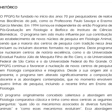
HISTÓRICO
O PPGFG foi fundado no início dos anos 70 por pesquisadores de realce
nas Biociências do país, como os Professores Paulo Sawaya e Erasmo
Garcia Mendes. Em 1994 tornou-se independente do então Programa de
Pós-Graduação em Fisiologia e Biofísica do Instituto de Ciências
Biomédicas. O programa tem sido muito influente por sua contribuição
ao estabelecimento de novos núcleos de pesquisa em Fisiologia Animal,
sendo que a maioria dos centros de pesquisa com tradição nessa área
incluem ou incluíram docentes formados no programa. Deste programa
se nuclearam centros de notória excelência, como o da Universidade
Estadual Paulista Júlio de Mesquita Filho de Rio Claro, o da Universidade
Federal de São Carlos e o da Universidade Federal do Rio Grande. O
PPGFG continua a favorecer a nucleação de novos centros de pesquisa
em Fisiologia comparativa e integrativa. Desde a sua origem até o
presente, o programa tem alterado significativamente a composição
docente e as abordagens contempladas, que no momento envolvem
quatro linhas de pesquisa, incluindo a recente linha em Ensino de
Fisiologia.
O programa originalmente concebido salientava a abordagem em
Fisiologia comparativa clássica e tinha como eixos centrais as seguintes
perguntas: “quais são os mecanismos associados às diversas funções
animais” e “como esses mecanismos evoluíram”. Essa abordagem