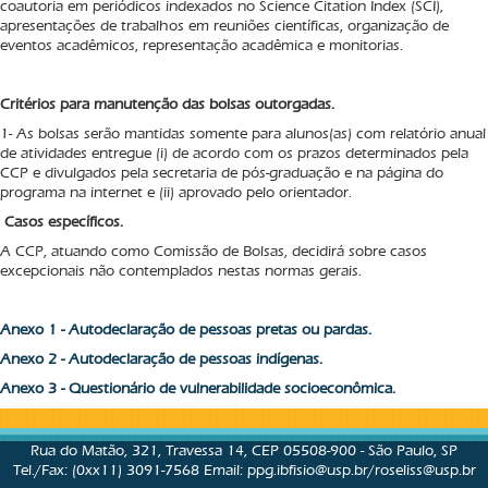
coautoria em periódicos indexados no Science Citation Index (SCI),
apresentações de trabalhos em reuniões científicas, organização de
eventos acadêmicos, representação acadêmica e monitorias.
Critérios para manutenção das bolsas outorgadas.
1- As bolsas serão mantidas somente para alunos(as) com relatório anual
de atividades entregue (i) de acordo com os prazos determinados pela
CCP e divulgados pela secretaria de pós-graduação e na página do
programa na internet e (ii) aprovado pelo orientador.
Casos específicos.
A CCP, atuando como Comissão de Bolsas, decidirá sobre casos
excepcionais não contemplados nestas normas gerais.
Anexo 1 - Autodeclaração de pessoas pretas ou pardas.
Anexo 2 - Autodeclaração de pessoas indígenas.
Anexo 3 - Questionário de vulnerabilidade socioeconômica.
Rua do Matão, 321, Travessa 14, CEP 05508-900 - São Paulo, SP
Tel./Fax: (0xx11) 3091-7568 Email:
ppg.ibfisio@usp.br
/roseliss@usp.br