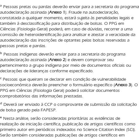
a
Pessoas pretas ou pardas deverão enviar para a secretaria do programa
autodeclaração assinada (
Anexo 1
). Fraude na autodeclaração,
constatada a qualquer momento, estará sujeita às penalidades legais e
também à desclassificação para distribuição de bolsas. O PPG em
Ciências (Fisiologia Geral) poderá, em caso de dúvidas, recorrer a uma
comissão de heteroidentificação para analisar e atestar a veracidade da
autodeclaração das inscrições de optantes pelas bolsas reservadas a
pessoas pretas e pardas.
b
Pessoas indígenas deverão enviar para a secretaria do programa
autodeclaração assinada (
Anexo 2
) e devem comprovar seu
pertencimento a grupo indígena por meio de documentos oficiais ou
declarações de lideranças conforme especificado.
c
Pessoas que queiram se declarar em condição de vulnerabilidade
socioeconômica deverão preencher o formulário específico (
Anexo 3
). O
PPG em Ciências (Fisiologia Geral) poderá solicitar documentos
comprobatórios das informações prestadas.
d
Deverá ser enviado à CCP o comprovante de submissão da solicitação
de bolsa gerado pela FAPESP.
e
Nesta análise, serão consideradas prioritárias as evidências de
realização de iniciação científica, publicação de artigos científicos como
primeiro autor em periódicos indexados no Science Citation Index (SCI).
Serão também consideradas publicações de artigos científicos em