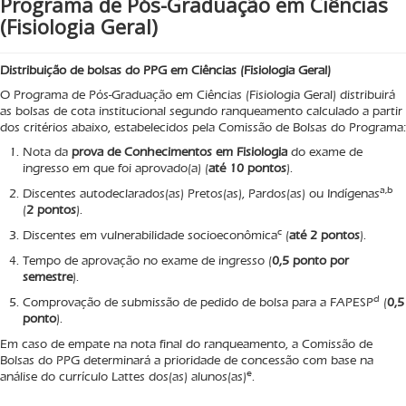
Programa de Pós-Graduação em Ciências
(Fisiologia Geral)
Distribuição de bolsas do PPG em Ciências (Fisiologia Geral)
O Programa de Pós-Graduação em Ciências (Fisiologia Geral) distribuirá
as bolsas de cota institucional segundo ranqueamento calculado a partir
dos critérios abaixo, estabelecidos pela Comissão de Bolsas do Programa:
Nota da
prova de Conhecimentos em Fisiologia
do exame de
ingresso em que foi aprovado(a) (
até 10 pontos
).
a,b
Discentes autodeclarados(as) Pretos(as), Pardos(as) ou Indígenas
(
2 pontos
).
c
Discentes em vulnerabilidade socioeconômica
(
até 2 pontos
).
Tempo de aprovação no exame de ingresso (
0,5 ponto por
semestre
).
d
Comprovação de submissão de pedido de bolsa para a FAPESP
(
0,5
ponto
).
Em caso de empate na nota final do ranqueamento, a Comissão de
Bolsas do PPG determinará a prioridade de concessão com base na
e
análise do currículo Lattes dos(as) alunos(as)
.